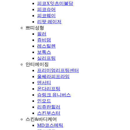
피코X잇츠미불당
피코슈어
피코웨이
리팟 레이저
쁘띠성형
필러
쥬비덤
레스틸렌
보톡스
실리프팅
안티에이징
프리미엄리프팅센터
울쎄라피프라임
덴서티
온다리프팅
슈링크 유니버스
인모드
리쥬란힐러
스킨부스터
스킨&바디케어
MD코스메틱