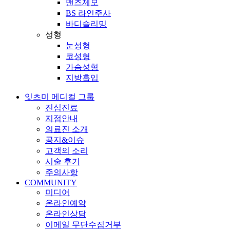
맨즈제모
BS 라인주사
바디슬리밍
성형
눈성형
코성형
가슴성형
지방흡입
잇츠미 메디컬 그룹
진심진료
지점안내
의료진 소개
공지&이슈
고객의 소리
시술 후기
주의사항
COMMUNITY
미디어
온라인예약
온라인상담
이메일 무단수집거부