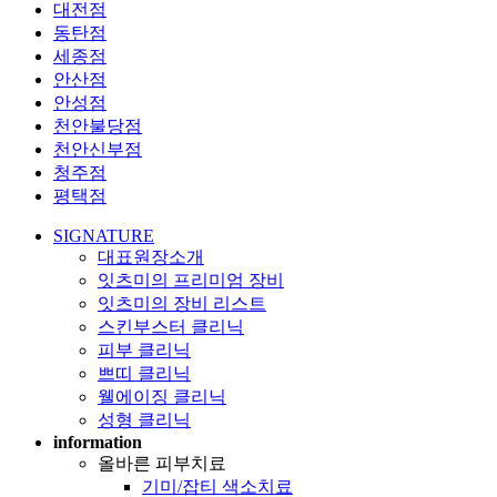
대전점
동탄점
세종점
안산점
안성점
천안불당점
천안신부점
청주점
평택점
SIGNATURE
대표원장소개
잇츠미의 프리미엄 장비
잇츠미의 장비 리스트
스킨부스터 클리닉
피부 클리닉
쁘띠 클리닉
웰에이징 클리닉
성형 클리닉
information
올바른 피부치료
기미/잡티 색소치료