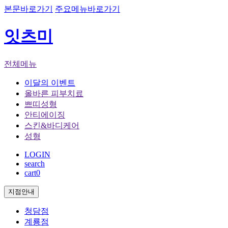
본문바로가기
주요메뉴바로가기
잇츠미
전체메뉴
이달의 이벤트
올바른 피부치료
쁘띠성형
안티에이징
스킨&바디케어
성형
LOGIN
search
cart
0
지점안내
청담점
계룡점