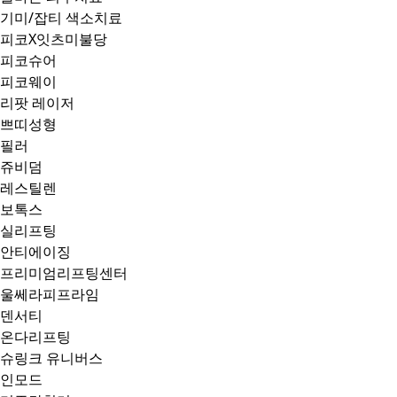
기미/잡티 색소치료
피코X잇츠미불당
피코슈어
피코웨이
리팟 레이저
쁘띠성형
필러
쥬비덤
레스틸렌
보톡스
실리프팅
안티에이징
프리미엄리프팅센터
울쎄라피프라임
덴서티
온다리프팅
슈링크 유니버스
인모드