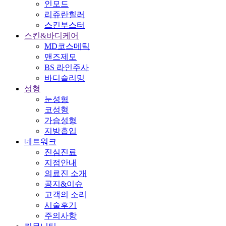
인모드
리쥬란힐러
스킨부스터
스킨&바디케어
MD코스메틱
맨즈제모
BS 라인주사
바디슬리밍
성형
눈성형
코성형
가슴성형
지방흡입
네트워크
진심진료
지점안내
의료진 소개
공지&이슈
고객의 소리
시술후기
주의사항