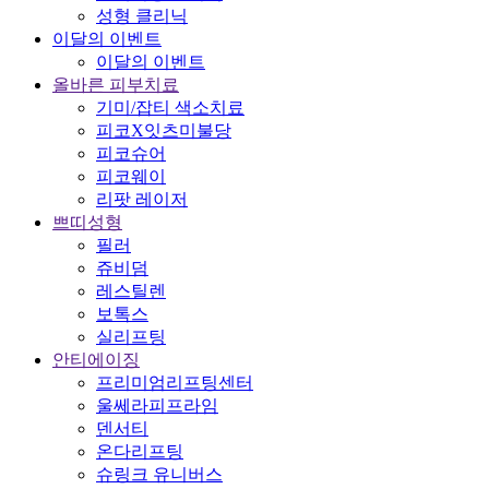
성형 클리닉
이달의 이벤트
이달의 이벤트
올바른 피부치료
기미/잡티 색소치료
피코X잇츠미불당
피코슈어
피코웨이
리팟 레이저
쁘띠성형
필러
쥬비덤
레스틸렌
보톡스
실리프팅
안티에이징
프리미엄리프팅센터
울쎄라피프라임
덴서티
온다리프팅
슈링크 유니버스