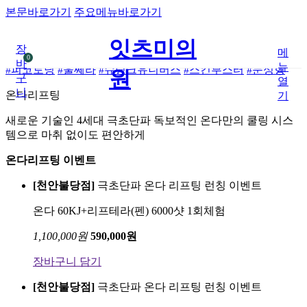
본문바로가기
주요메뉴바로가기
잇츠미의
장
메
0
바
뉴
#피코토닝
#울쎄라
#슈링크유니버스
#스킨부스터
#눈성형
원
구
열
니
온다리프팅
기
새로운 기술인 4세대 극초단파 독보적인 온다만의 쿨링 시스
템으로 마취 없이도 편안하게
온다리프팅 이벤트
[천안불당점]
극초단파 온다 리프팅 런칭 이벤트
온다 60KJ+리프테라(펜) 6000샷 1회체험
1,100,000
원
590,000
원
장바구니 담기
[천안불당점]
극초단파 온다 리프팅 런칭 이벤트